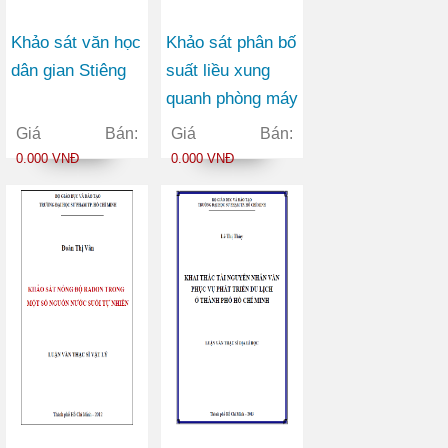
Khảo sát văn học
Khảo sát phân bố
dân gian Stiêng
suất liều xung
quanh phòng máy
X quang chẩn
Giá Bán:
Giá Bán:
đoán y tế bằng
0.000 VNĐ
0.000 VNĐ
chương trình
MCNP