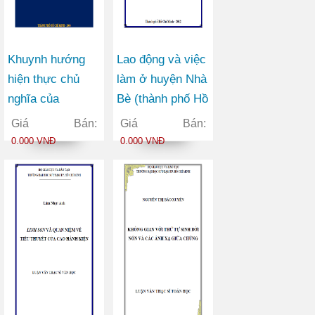
Khuynh hướng
Lao động và việc
hiện thực chủ
làm ở huyện Nhà
nghĩa của
Bè (thành phố Hồ
Margaret Mitchell
Chí Minh) trong
Giá Bán:
Giá Bán:
trong tác phẩm
thời kì công
0.000 VNĐ
0.000 VNĐ
Cuốn theo chiều
nghiệp hóa – hiện
gió
đại hóa