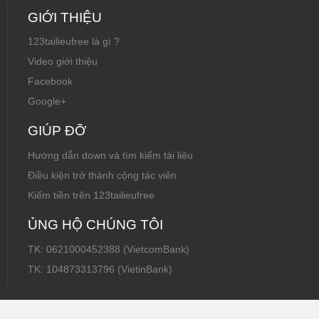
GIỚI THIỆU
123tailieufree là gì ?
Video giới thiệu
Facebook
Google+
GIÚP ĐỠ
Hướng dẫn down và tìm kiếm tài liệu
Điều kiện trở thành cộng tác viên
Kiếm tiền trên 123tailieufree
ỦNG HỘ CHÚNG TÔI
TK: 0621000452388 (VietcomBank)
TK: 104873313796 (VietinBank)