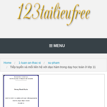
MENU
Home
1-luan-an-thac-si
su-pham
Tiếp tuyến và mối liên hệ với đạo hàm trong dạy học toán ở lớp 11