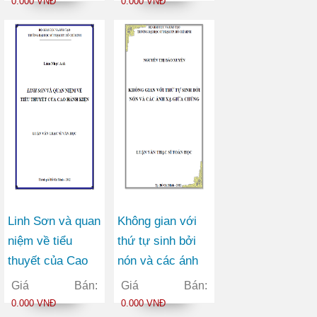
0.000 VNĐ
0.000 VNĐ
Cuốn theo chiều
nghiệp hóa – hiện
gió
đại hóa
Linh Sơn và quan
Không gian với
niệm về tiểu
thứ tự sinh bởi
thuyết của Cao
nón và các ánh
Hành Kiện
xạ giữa chúng
Giá Bán:
Giá Bán:
0.000 VNĐ
0.000 VNĐ