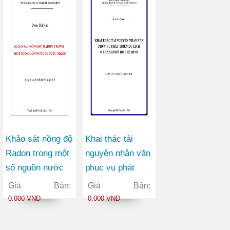
MCNP
Khảo sát nồng độ
Khai thác tài
Radon trong một
nguyên nhân văn
số nguồn nước
phục vụ phát
suối tự nhiên
triển du lịch ở
Giá Bán:
Giá Bán:
thành phố Hồ Chí
0.000 VNĐ
0.000 VNĐ
Minh