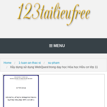
MENU
Home
1-luan-an-thac-si
su-pham
Xây dựng sử dụng WebQuest trong dạy học Hóa học Hữu cơ lớp 11