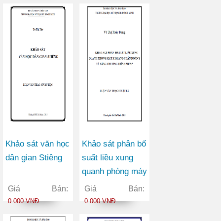
Khảo sát văn học
Khảo sát phân bố
dân gian Stiêng
suất liều xung
quanh phòng máy
X quang chẩn
Giá Bán:
Giá Bán:
đoán y tế bằng
0.000 VNĐ
0.000 VNĐ
chương trình