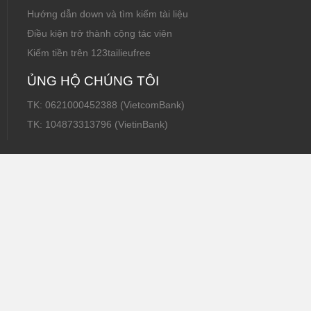
Hướng dẫn down và tìm kiếm tài liệu
Điều kiện trở thành cộng tác viên
Kiếm tiền trên 123tailieufree
ỦNG HỘ CHÚNG TÔI
TK: 0621000452388 (VietcomBank)
TK: 104873313796 (VietinBank)