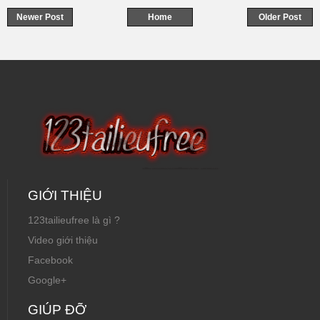
Newer Post
Home
Older Post
GIỚI THIỆU
123tailieufree là gì ?
Video giới thiệu
Facebook
Google+
GIÚP ĐỠ