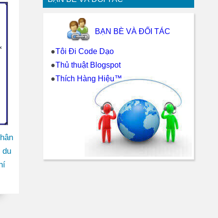
BẠN BÈ VÀ ĐỐI TÁC
●
Tôi Đi Code Dạo
●
Thủ thuật Blogspot
●
Thích Hàng Hiệu™
nhân
 du
hí