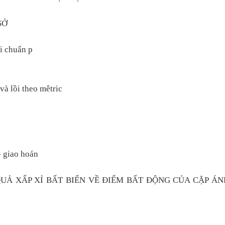
SỞ
i chuẩn p
và lồi theo mêtric
– giao hoán
QUẢ XẤP XỈ BẤT BIẾN VỀ ĐIỂM BẤT ĐỘNG CỦA CẶP ÁN