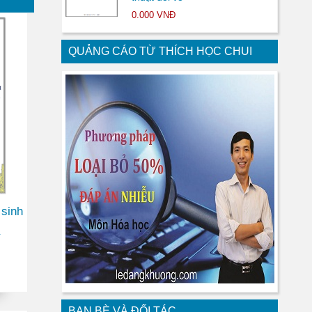
0.000 VNĐ
QUẢNG CÁO TỪ THÍCH HỌC CHUI
 sinh
BẠN BÈ VÀ ĐỐI TÁC