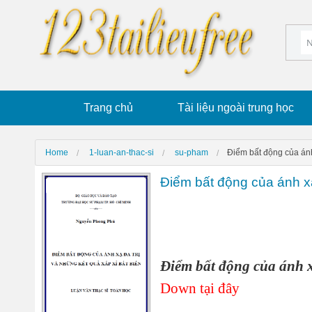
Trang chủ
Tài liệu ngoài trung học
Home
1-luan-an-thac-si
su-pham
Điểm bất động của ánh 
Điểm bất động của ánh xạ
Điểm bất động của ánh xạ
Down tại đây