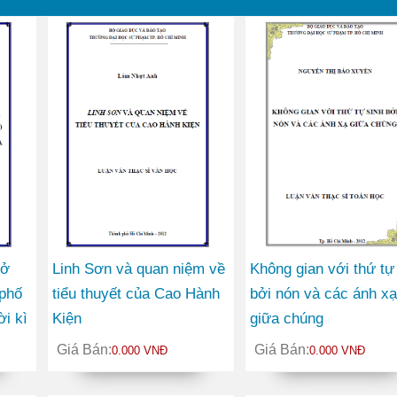
 ở
Linh Sơn và quan niệm về
Không gian với thứ tự
phố
tiểu thuyết của Cao Hành
bởi nón và các ánh xạ
ời kì
Kiện
giữa chúng
n đại
Giá Bán:
Giá Bán:
0.000 VNĐ
0.000 VNĐ