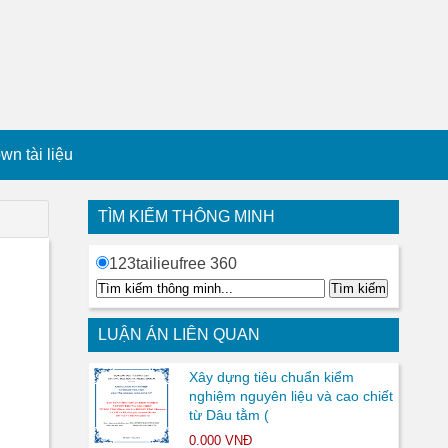
n tài liệu
TÌM KIẾM THÔNG MINH
123tailieufree 360
LUẬN ÁN LIÊN QUAN
Xây dựng tiêu chuẩn kiểm
nghiệm nguyên liệu và cao chiết
từ Dâu tằm (
0.000 VNĐ