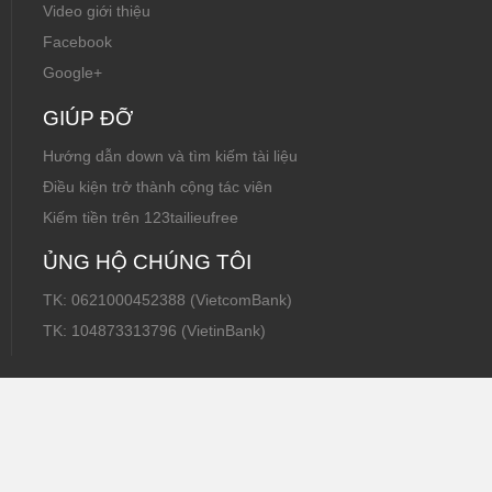
Video giới thiệu
Facebook
Google+
GIÚP ĐỠ
Hướng dẫn down và tìm kiếm tài liệu
Điều kiện trở thành cộng tác viên
Kiếm tiền trên 123tailieufree
ỦNG HỘ CHÚNG TÔI
TK: 0621000452388 (VietcomBank)
TK: 104873313796 (VietinBank)