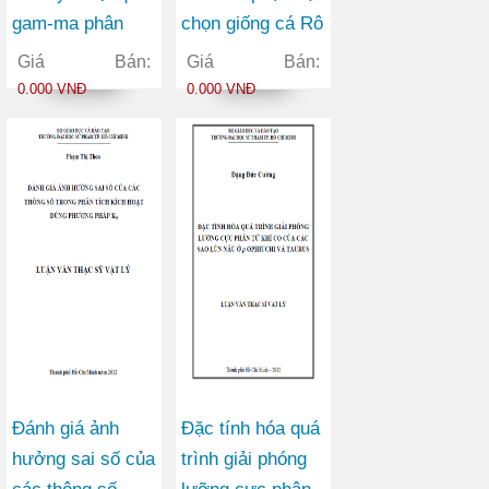
gam-ma phân
chọn giống cá Rô
đoạn bằng
phi đỏ
Giá Bán:
Giá Bán:
phương pháp
(Oreochromis
0.000 VNĐ
0.000 VNĐ
ngẫu nhiên
spp.) theo tính
trạng tăng trưởng
tại Việt Nam
Đánh giá ảnh
Đặc tính hóa quá
hưởng sai số của
trình giải phóng