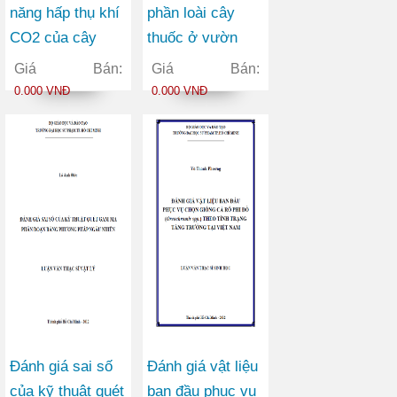
năng hấp thụ khí
phần loài cây
CO2 của cây
thuốc ở vườn
thân gỗ ở một số
quốc gia Lò Gò –
Giá Bán:
Giá Bán:
công viên thuộc
Xa Mát tỉnh Tây
0.000 VNĐ
0.000 VNĐ
Quận 1 thành phố
Ninh
Hồ Chí Minh
Đánh giá sai số
Đánh giá vật liệu
của kỹ thuật quét
ban đầu phục vụ