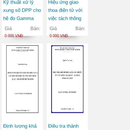
Kỹ thuật xử lý
Hiệu ứng giao
xung số DPP cho
thoa điện tử với
hệ đo Gamma
việc tách thông
NaI(Tl)
tin cấu trúc phân
Giá Bán:
Giá Bán:
tử oxy từ phổ
0.000 VNĐ
0.000 VNĐ
sóng hài bậc cao
Định lượng khả
Điều tra thành