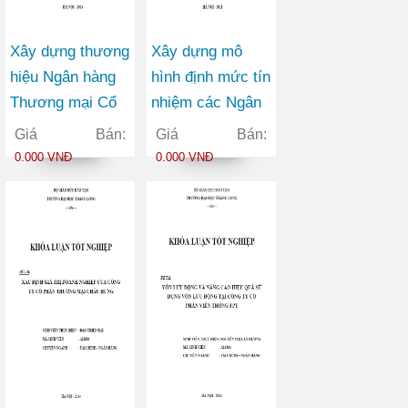
Xây dựng thương
Xây dựng mô
hiệu Ngân hàng
hình định mức tín
Thương mại Cổ
nhiệm các Ngân
phần Ngoại
hàng Thương mại
Giá Bán:
Giá Bán:
thương Việt Nam
Cổ phần trên thị
0.000 VNĐ
0.000 VNĐ
trong bối cảnh
trường chứng
hội nhập kinh tế
khoán Việt Nam
quốc tế