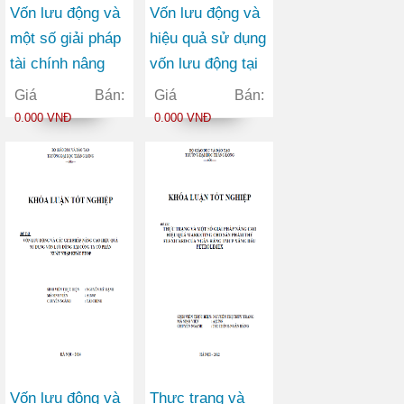
Vốn lưu động và
Vốn lưu động và
một số giải pháp
hiệu quả sử dụng
tài chính nâng
vốn lưu động tại
cao hiệu quả sử
công ty TNHH
Giá Bán:
Giá Bán:
dụng vốn lưu
vận tải container
0.000 VNĐ
0.000 VNĐ
động tại Công ty
Việt Đức
Cổ phần May
Vĩnh Phú
Vốn lưu động và
Thực trạng và