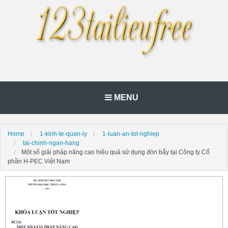
MENU
Home
1-kinh-te-quan-ly
1-luan-an-tot-nghiep
tai-chinh-ngan-hang
Một số giải pháp nâng cao hiệu quả sử dụng đòn bẩy tại Công ty Cổ
phần H-PEC Việt Nam