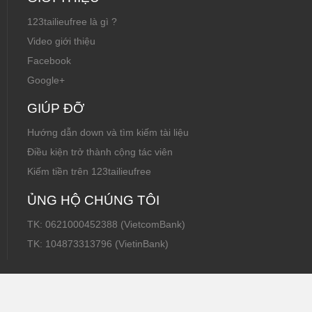
123tailieufree là gì ?
Video giới thiệu
Facebook
Google+
GIÚP ĐỠ
Hướng dẫn down và tìm kiếm tài liệu
Điều kiện trở thành cộng tác viên
Kiếm tiền trên 123tailieufree
ỦNG HỘ CHÚNG TÔI
TK: 0621000452388 (VietcomBank)
TK: 104873313796 (VietinBank)