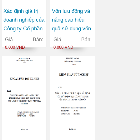
Xác định giá trị
Vốn lưu động và
doanh nghiệp của
nâng cao hiệu
Công ty Cổ phần
quả sử dụng vốn
Thương mại
lưu động tại Công
Giá Bán:
Giá Bán:
Châu Hưng
ty Cổ phần Viễn
0.000 VNĐ
0.000 VNĐ
thông FPT