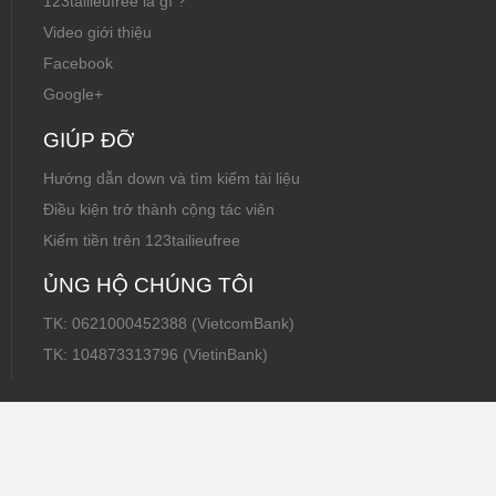
123tailieufree là gì ?
Video giới thiệu
Facebook
Google+
GIÚP ĐỠ
Hướng dẫn down và tìm kiếm tài liệu
Điều kiện trở thành cộng tác viên
Kiếm tiền trên 123tailieufree
ỦNG HỘ CHÚNG TÔI
TK: 0621000452388 (VietcomBank)
TK: 104873313796 (VietinBank)