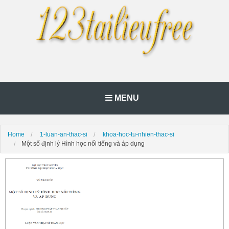
MENU
Home
1-luan-an-thac-si
khoa-hoc-tu-nhien-thac-si
Một số định lý Hình học nổi tiếng và áp dụng