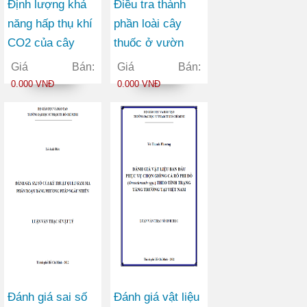
Định lượng khả
Điều tra thành
năng hấp thụ khí
phần loài cây
CO2 của cây
thuốc ở vườn
thân gỗ ở một số
quốc gia Lò Gò –
Giá Bán:
Giá Bán:
công viên thuộc
Xa Mát tỉnh Tây
0.000 VNĐ
0.000 VNĐ
Quận 1 thành phố
Ninh
Hồ Chí Minh
Đánh giá sai số
Đánh giá vật liệu