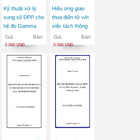
Kỹ thuật xử lý
Hiệu ứng giao
xung số DPP cho
thoa điện tử với
hệ đo Gamma
việc tách thông
NaI(Tl)
tin cấu trúc phân
Giá Bán:
Giá Bán:
tử oxy từ phổ
0.000 VNĐ
0.000 VNĐ
sóng hài bậc cao