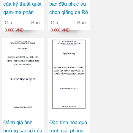
của kỹ thuật quét
ban đầu phục vụ
gam-ma phân
chọn giống cá Rô
đoạn bằng
phi đỏ
Giá Bán:
Giá Bán:
phương pháp
(Oreochromis
0.000 VNĐ
0.000 VNĐ
ngẫu nhiên
spp.) theo tính
trạng tăng trưởng
tại Việt Nam
Đánh giá ảnh
Đặc tính hóa quá
hưởng sai số của
trình giải phóng