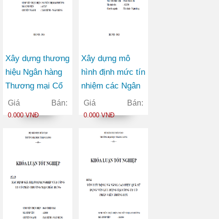
Xây dựng thương
Xây dựng mô
hiệu Ngân hàng
hình định mức tín
Thương mại Cổ
nhiệm các Ngân
phần Ngoại
hàng Thương mại
Giá Bán:
Giá Bán:
thương Việt Nam
Cổ phần trên thị
0.000 VNĐ
0.000 VNĐ
trong bối cảnh
trường chứng
hội nhập kinh tế
khoán Việt Nam
quốc tế