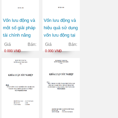
Vốn lưu động và
Vốn lưu động và
một số giải pháp
hiệu quả sử dụng
tài chính nâng
vốn lưu động tại
cao hiệu quả sử
công ty TNHH
Giá Bán:
Giá Bán:
dụng vốn lưu
vận tải container
0.000 VNĐ
0.000 VNĐ
động tại Công ty
Việt Đức
Cổ phần May
Vĩnh Phú