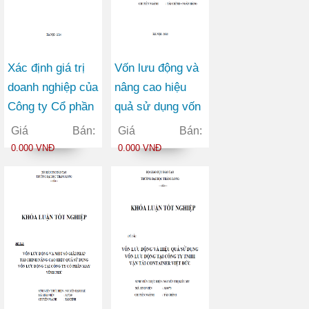
Xác định giá trị
Vốn lưu động và
doanh nghiệp của
nâng cao hiệu
Công ty Cổ phần
quả sử dụng vốn
Thương mại
lưu động tại Công
Giá Bán:
Giá Bán:
Châu Hưng
ty Cổ phần Viễn
0.000 VNĐ
0.000 VNĐ
thông FPT