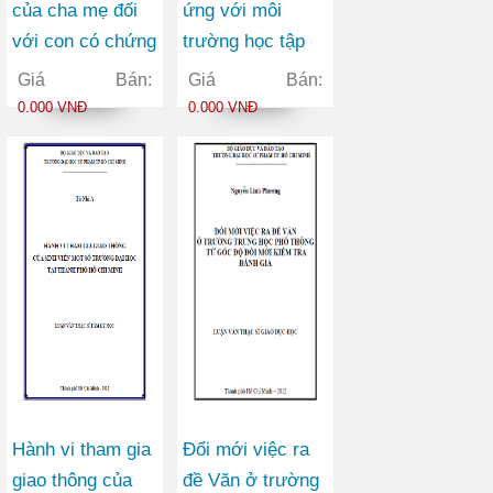
của cha mẹ đối
ứng với môi
với con có chứng
trường học tập
tự kỷ tại thành
của sinh viên
Giá Bán:
Giá Bán:
phố Hồ Chí Minh
năm thứ nhất
0.000 VNĐ
0.000 VNĐ
trường Đại học
An ninh nhân dân
Hành vi tham gia
Đổi mới việc ra
giao thông của
đề Văn ở trường