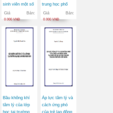
sinh viên một số
trung học phổ
trường đại học
thông từ góc độ
Giá Bán:
Giá Bán:
tại thành phố Hồ
đổi mới kiểm tra
0.000 VNĐ
0.000 VNĐ
Chí Minh
đánh giá
Bầu không khí
Áp lực tâm lý và
tâm lý của lớp
cách ứng phó
học tại trường
của trẻ lao động