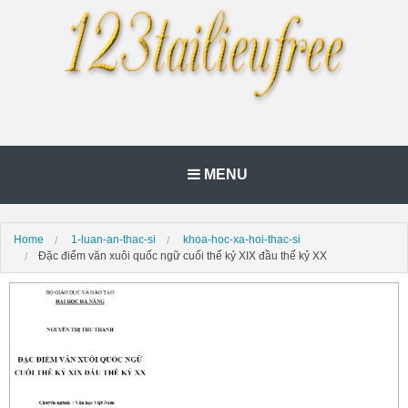
MENU
Home
1-luan-an-thac-si
khoa-hoc-xa-hoi-thac-si
Đặc điểm văn xuôi quốc ngữ cuối thế kỷ XIX đầu thế kỷ XX