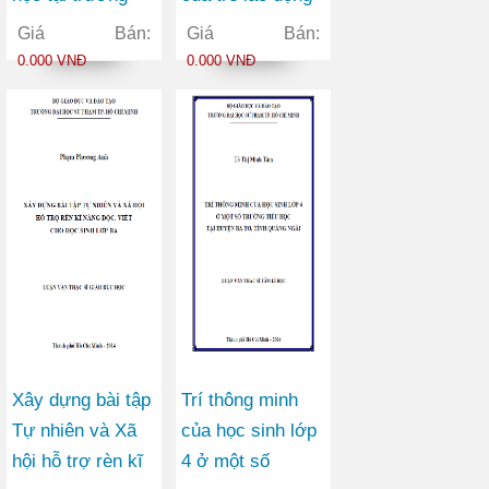
đại học An ninh
sớm tại một số
Giá Bán:
Giá Bán:
nhân dân
quận nội thành
0.000 VNĐ
0.000 VNĐ
thành phố Hồ Chí
Minh
Xây dựng bài tập
Trí thông minh
Tự nhiên và Xã
của học sinh lớp
hội hỗ trợ rèn kĩ
4 ở một số