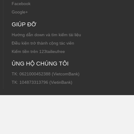
Facebook
Google+
GIÚP ĐỠ
Hướng dẫn down và tìm kiếm tài liệu
Điều kiện trở thành cộng tác viên
Kiếm tiền trên 123tailieufree
ỦNG HỘ CHÚNG TÔI
TK: 0621000452388 (VietcomBank)
TK: 104873313796 (VietinBank)