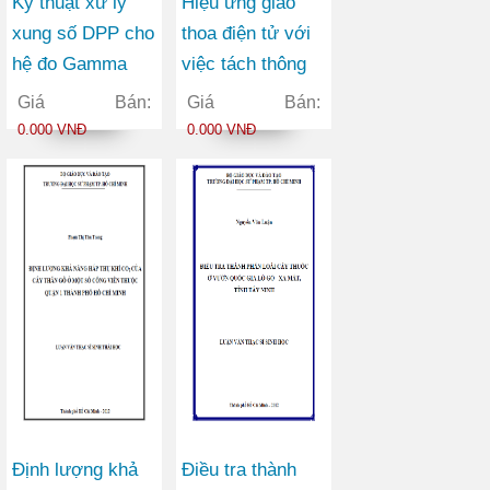
Kỹ thuật xử lý
Hiệu ứng giao
xung số DPP cho
thoa điện tử với
hệ đo Gamma
việc tách thông
NaI(Tl)
tin cấu trúc phân
Giá Bán:
Giá Bán:
tử oxy từ phổ
0.000 VNĐ
0.000 VNĐ
sóng hài bậc cao
Định lượng khả
Điều tra thành