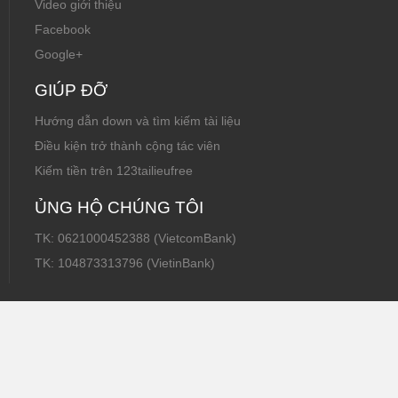
Video giới thiệu
Facebook
Google+
GIÚP ĐỠ
Hướng dẫn down và tìm kiếm tài liệu
Điều kiện trở thành cộng tác viên
Kiếm tiền trên 123tailieufree
ỦNG HỘ CHÚNG TÔI
TK: 0621000452388 (VietcomBank)
TK: 104873313796 (VietinBank)