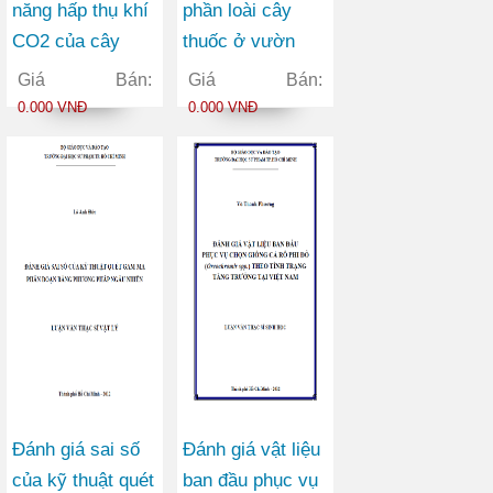
năng hấp thụ khí
phần loài cây
CO2 của cây
thuốc ở vườn
thân gỗ ở một số
quốc gia Lò Gò –
Giá Bán:
Giá Bán:
công viên thuộc
Xa Mát tỉnh Tây
0.000 VNĐ
0.000 VNĐ
Quận 1 thành phố
Ninh
Hồ Chí Minh
Đánh giá sai số
Đánh giá vật liệu
của kỹ thuật quét
ban đầu phục vụ