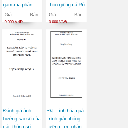
gam-ma phân
chọn giống cá Rô
đoạn bằng
phi đỏ
Giá Bán:
Giá Bán:
phương pháp
(Oreochromis
0.000 VNĐ
0.000 VNĐ
ngẫu nhiên
spp.) theo tính
trạng tăng trưởng
tại Việt Nam
Đánh giá ảnh
Đặc tính hóa quá
hưởng sai số của
trình giải phóng
các thông số
lưỡng cực phân