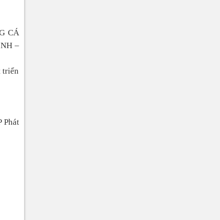
G CÁ
NH –
 triển
P Phát