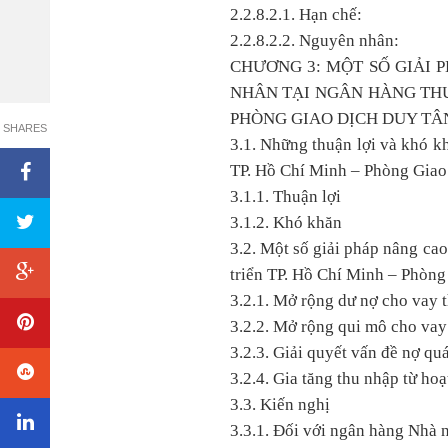
2.2.8.2.1. Hạn chế:
2.2.8.2.2. Nguyên nhân:
CHƯƠNG 3: MỘT SỐ GIẢI 
NHÂN TẠI NGÂN HÀNG THƯ
PHÒNG GIAO DỊCH DUY TÂ
SHARES
3.1. Những thuận lợi và khó k
TP. Hồ Chí Minh – Phòng Gia
3.1.1. Thuận lợi
3.1.2. Khó khăn
3.2. Một số giải pháp nâng ca
triển TP. Hồ Chí Minh – Phòn
3.2.1. Mở rộng dư nợ cho vay t
3.2.2. Mở rộng qui mô cho vay 
3.2.3. Giải quyết vấn đề nợ qu
3.2.4. Gia tăng thu nhập từ ho
3.3. Kiến nghị
3.3.1. Đối với ngân hàng Nhà 