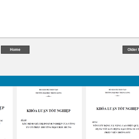
Home
Older 