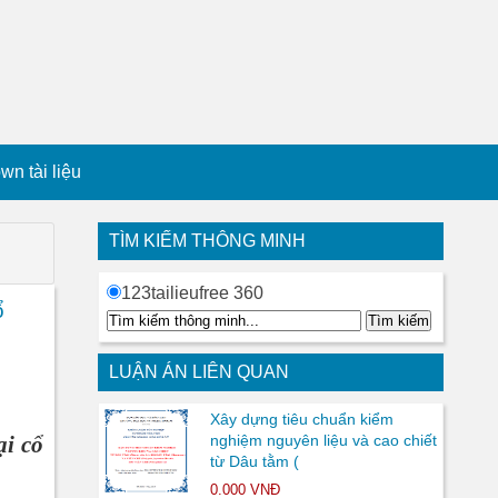
n tài liệu
TÌM KIẾM THÔNG MINH
123tailieufree 360
ổ
LUẬN ÁN LIÊN QUAN
Xây dựng tiêu chuẩn kiểm
ại cổ
nghiệm nguyên liệu và cao chiết
từ Dâu tằm (
0.000 VNĐ