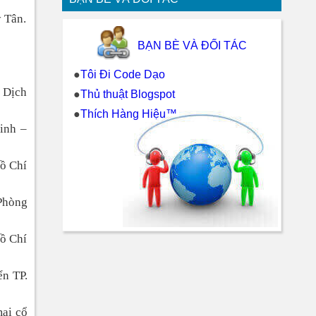
 Tân.
BẠN BÈ VÀ ĐỐI TÁC
●
Tôi Đi Code Dạo
 Dịch
●
Thủ thuật Blogspot
●
Thích Hàng Hiệu™
inh –
Hồ Chí
 Phòng
Hồ Chí
ển TP.
mại cổ