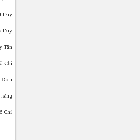
D Duy
h Duy
y Tân
Hồ Chí
o Dịch
n hàng
Hồ Chí