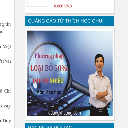
0.000 VNĐ
QUẢNG CÁO TỪ THÍCH HỌC CHUI
ng tín
n.
.
i Việt
ƯƠNG
Hồ Chí
o vay
ch Duy
BẠN BÈ VÀ ĐỐI TÁC