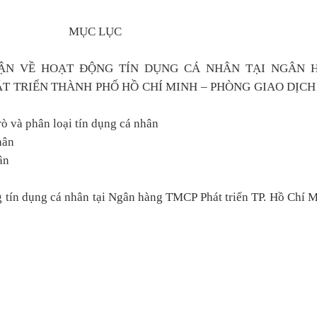
MỤC LỤC
UẬN VỀ HOẠT ĐỘNG TÍN DỤNG CÁ NHÂN TẠI NGÂN 
T TRIỂN THÀNH PHỐ HỒ CHÍ MINH – PHÒNG GIAO DỊCH
rò và phân loại tín dụng cá nhân
hân
ân
g tín dụng cá nhân tại Ngân hàng TMCP Phát triển TP. Hồ Chí 