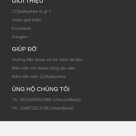
GIỚI THIỆU
123tailieufree là gì ?
Video giới thiệu
Facebook
Google+
GIÚP ĐỠ
Hướng dẫn down và tìm kiếm tài liệu
Điều kiện trở thành cộng tác viên
Kiếm tiền trên 123tailieufree
ỦNG HỘ CHÚNG TÔI
TK: 0621000452388 (VietcomBank)
TK: 104873313796 (VietinBank)