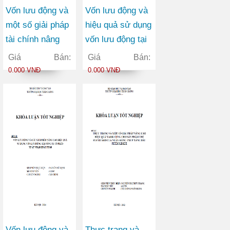
Vốn lưu động và
Vốn lưu động và
một số giải pháp
hiệu quả sử dụng
tài chính nâng
vốn lưu động tại
cao hiệu quả sử
công ty TNHH
Giá Bán:
Giá Bán:
dụng vốn lưu
vận tải container
0.000 VNĐ
0.000 VNĐ
động tại Công ty
Việt Đức
Cổ phần May
Vĩnh Phú
Vốn lưu động và
Thực trạng và