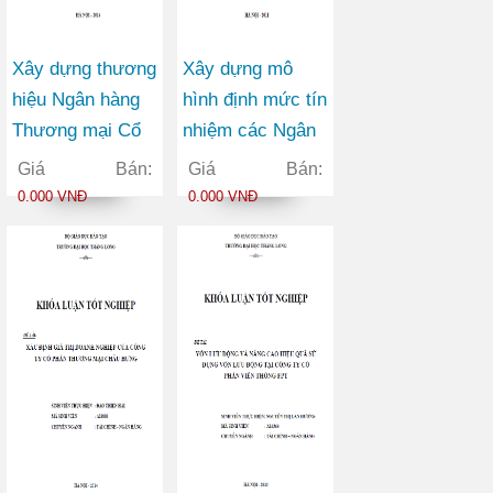
Xây dựng thương
Xây dựng mô
hiệu Ngân hàng
hình định mức tín
Thương mại Cổ
nhiệm các Ngân
phần Ngoại
hàng Thương mại
Giá Bán:
Giá Bán:
thương Việt Nam
Cổ phần trên thị
0.000 VNĐ
0.000 VNĐ
trong bối cảnh
trường chứng
hội nhập kinh tế
khoán Việt Nam
quốc tế