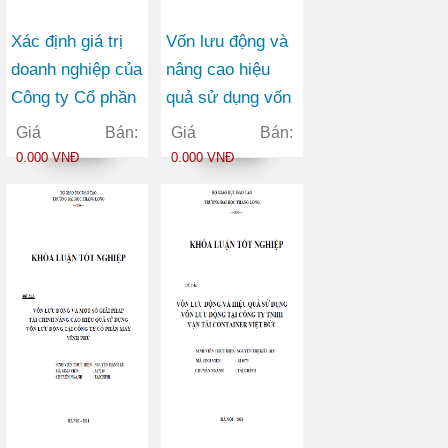
Xác định giá trị
Vốn lưu động và
doanh nghiệp của
nâng cao hiệu
Công ty Cổ phần
quả sử dụng vốn
Thương mại
lưu động tại Công
Giá Bán:
Giá Bán:
Châu Hưng
ty Cổ phần Viễn
0.000 VNĐ
0.000 VNĐ
thông FPT