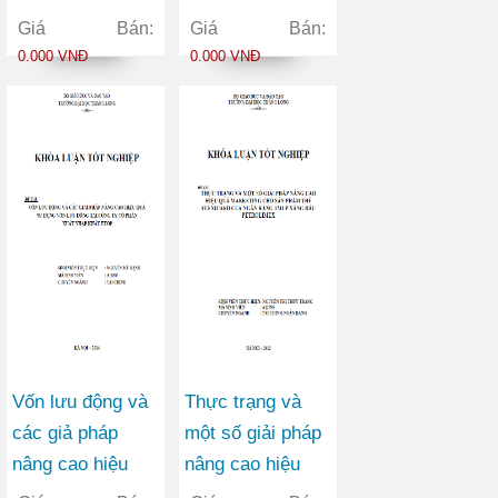
cao hiệu quả sử
công ty TNHH
Giá Bán:
Giá Bán:
dụng vốn lưu
vận tải container
0.000 VNĐ
0.000 VNĐ
động tại Công ty
Việt Đức
Cổ phần May
Vĩnh Phú
Vốn lưu động và
Thực trạng và
các giả pháp
một số giải pháp
nâng cao hiệu
nâng cao hiệu
quả sử dụng vốn
quả marketing