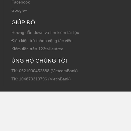
Facebook
Google+
GIÚP ĐỠ
Hướng dẫn down và tìm kiếm tài liệu
Điều kiện trở thành cộng tác viên
Kiếm tiền trên 123tailieufree
ỦNG HỘ CHÚNG TÔI
TK: 0621000452388 (VietcomBank)
TK: 104873313796 (VietinBank)