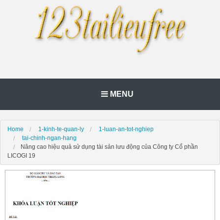
MENU
Home
1-kinh-te-quan-ly
1-luan-an-tot-nghiep
tai-chinh-ngan-hang
Nâng cao hiệu quả sử dụng tài sản lưu động của Công ty Cổ phần
LICOGI 19