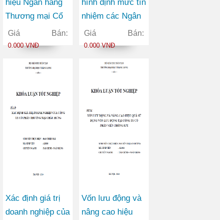
hiệu Ngân hàng
hình định mức tín
Thương mại Cổ
nhiệm các Ngân
phần Ngoại
hàng Thương mại
Giá Bán:
Giá Bán:
thương Việt Nam
Cổ phần trên thị
0.000 VNĐ
0.000 VNĐ
trong bối cảnh
trường chứng
hội nhập kinh tế
khoán Việt Nam
quốc tế
Xác định giá trị
Vốn lưu động và
doanh nghiệp của
nâng cao hiệu