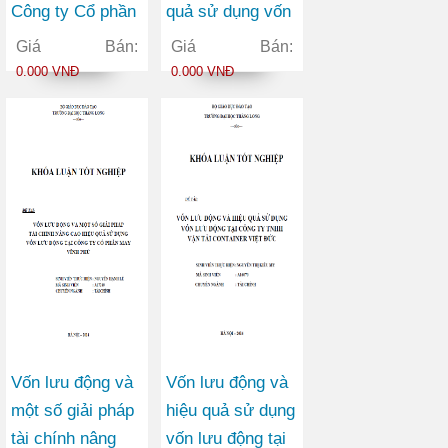
Công ty Cổ phần
quả sử dụng vốn
Thương mại
lưu động tại Công
Giá Bán:
Giá Bán:
Châu Hưng
ty Cổ phần Viễn
0.000 VNĐ
0.000 VNĐ
thông FPT
Vốn lưu động và
Vốn lưu động và
một số giải pháp
hiệu quả sử dụng
tài chính nâng
vốn lưu động tại