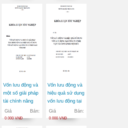
thông FPT
Vốn lưu động và
Vốn lưu động và
một số giải pháp
hiệu quả sử dụng
tài chính nâng
vốn lưu động tại
cao hiệu quả sử
công ty TNHH
Giá Bán:
Giá Bán:
dụng vốn lưu
vận tải container
0.000 VNĐ
0.000 VNĐ
động tại Công ty
Việt Đức