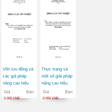
Cổ phần May
Vĩnh Phú
Vốn lưu động và
Thực trạng và
các giả pháp
một số giải pháp
nâng cao hiệu
nâng cao hiệu
quả sử dụng vốn
quả marketing
Giá Bán:
Giá Bán:
lưu động tại Công
cho sản phẩm
0.000 VNĐ
0.000 VNĐ
ty Cổ phần Xuất
thẻ FLEXICARD
nhập khẩu ETOP
của Ngân hàng