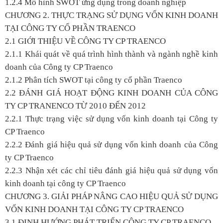
1.2.4 Mô hình SWOT ứng dụng trong doanh nghiệp
CHƯƠNG 2. THỰC TRẠNG SỬ DỤNG VỐN KINH DOANH
TẠI CÔNG TY CỔ PHẦN TRAENCO
2.1 GIỚI THIỆU VỀ CÔNG TY CP TRAENCO
2.1.1 Khái quát về quá trình hình thành và ngành nghề kinh
doanh của Công ty CP Traenco
2.1.2 Phân tích SWOT tại công ty cổ phần Traenco
2.2 ĐÁNH GIÁ HOẠT ĐỘNG KINH DOANH CỦA CÔNG
TY CP TRANENCO TỪ 2010 ĐẾN 2012
2.2.1 Thực trạng việc sử dụng vốn kinh doanh tại Công ty
CP Traenco
2.2.2 Đánh giá hiệu quả sử dụng vốn kinh doanh của Công
ty CP Traenco
2.2.3 Nhận xét các chỉ tiêu đánh giá hiệu quả sử dụng vốn
kinh doanh tại công ty CP Traenco
CHƯƠNG 3. GIẢI PHÁP NÂNG CAO HIỆU QUẢ SỬ DỤNG
VỐN KINH DOANH TẠI CÔNG TY CP TRAENCO
3.1 ĐỊNH HƯỚNG PHÁT TRIỂN CÔNG TY CP TRAENCO