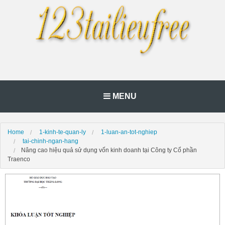
MENU
Home
1-kinh-te-quan-ly
1-luan-an-tot-nghiep
tai-chinh-ngan-hang
Nâng cao hiệu quả sử dụng vốn kinh doanh tại Công ty Cổ phần
Traenco