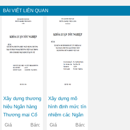
BÀI VIẾT LIÊN QUAN
Xây dựng thương
Xây dựng mô
hiệu Ngân hàng
hình định mức tín
Thương mại Cổ
nhiệm các Ngân
phần Ngoại
hàng Thương mại
Giá Bán:
Giá Bán: