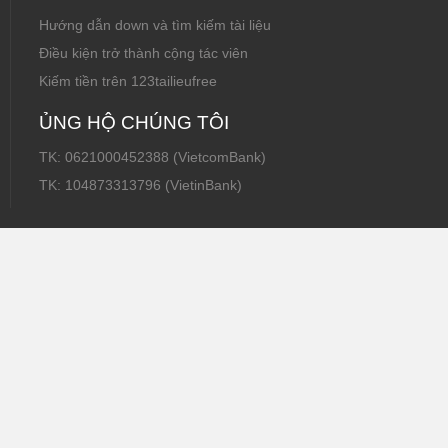
Hướng dẫn down và tìm kiếm tài liệu
Điều kiện trở thành cộng tác viên
Kiếm tiền trên 123tailieufree
ỦNG HỘ CHÚNG TÔI
TK: 0621000452388 (VietcomBank)
TK: 104873313796 (VietinBank)