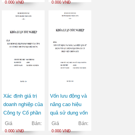
thương Việt Nam
Cổ phần trên thị
0.000 VNĐ
0.000 VNĐ
trong bối cảnh
trường chứng
hội nhập kinh tế
khoán Việt Nam
quốc tế
Xác định giá trị
Vốn lưu động và
doanh nghiệp của
nâng cao hiệu
Công ty Cổ phần
quả sử dụng vốn
Thương mại
lưu động tại Công
Giá Bán:
Giá Bán:
Châu Hưng
ty Cổ phần Viễn
0.000 VNĐ
0.000 VNĐ