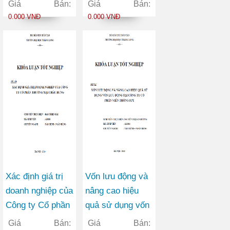
phần Ngoại
hàng Thương mại
Giá Bán:
Giá Bán:
thương Việt Nam
Cổ phần trên thị
0.000 VNĐ
0.000 VNĐ
trong bối cảnh
trường chứng
hội nhập kinh tế
khoán Việt Nam
quốc tế
Xác định giá trị
Vốn lưu động và
doanh nghiệp của
nâng cao hiệu
Công ty Cổ phần
quả sử dụng vốn
Thương mại
lưu động tại Công
Giá Bán:
Giá Bán: