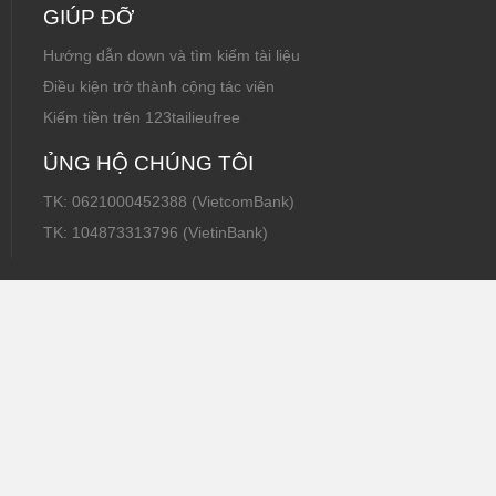
GIÚP ĐỠ
Hướng dẫn down và tìm kiếm tài liệu
Điều kiện trở thành cộng tác viên
Kiếm tiền trên 123tailieufree
ỦNG HỘ CHÚNG TÔI
TK: 0621000452388 (VietcomBank)
TK: 104873313796 (VietinBank)