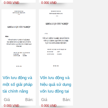
Châu Hưng
ty Cổ phần Viễn
0.000 VNĐ
0.000 VNĐ
thông FPT
Vốn lưu động và
Vốn lưu động và
một số giải pháp
hiệu quả sử dụng
tài chính nâng
vốn lưu động tại
cao hiệu quả sử
công ty TNHH
Giá Bán:
Giá Bán:
dụng vốn lưu
vận tải container
0.000 VNĐ
0.000 VNĐ