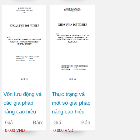
động tại Công ty
Việt Đức
Cổ phần May
Vĩnh Phú
Vốn lưu động và
Thực trạng và
các giả pháp
một số giải pháp
nâng cao hiệu
nâng cao hiệu
quả sử dụng vốn
quả marketing
Giá Bán:
Giá Bán:
lưu động tại Công
cho sản phẩm
0.000 VNĐ
0.000 VNĐ
ty Cổ phần Xuất
thẻ FLEXICARD