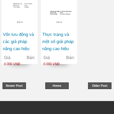
Vốn lưu động và
Thực trạng và
các giả pháp
một số giải pháp
nâng cao hiệu
nâng cao hiệu
quả sử dụng vốn
quả marketing
Giá Bán:
Giá Bán:
lưu động tại Công
cho sản phẩm
0.000 VNĐ
0.000 VNĐ
ty Cổ phần Xuất
thẻ FLEXICARD
nhập khẩu ETOP
của Ngân hàng
TMCP Xăng Dầu
Newer Post
Home
Older Post
PETROLIMEX