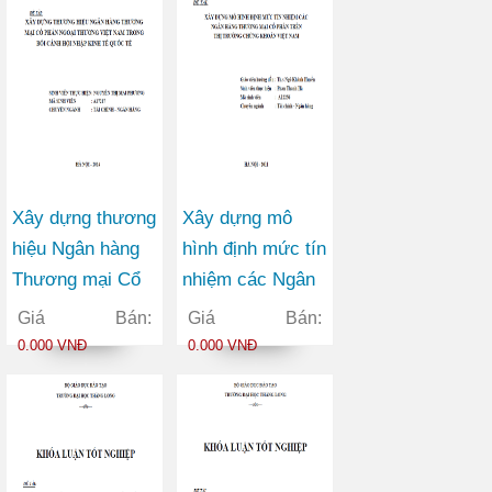
Xây dựng thương
Xây dựng mô
hiệu Ngân hàng
hình định mức tín
Thương mại Cổ
nhiệm các Ngân
phần Ngoại
hàng Thương mại
Giá Bán:
Giá Bán:
thương Việt Nam
Cổ phần trên thị
0.000 VNĐ
0.000 VNĐ
trong bối cảnh
trường chứng
hội nhập kinh tế
khoán Việt Nam
quốc tế