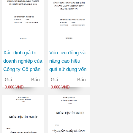
Xác định giá trị
Vốn lưu động và
doanh nghiệp của
nâng cao hiệu
Công ty Cổ phần
quả sử dụng vốn
Thương mại
lưu động tại Công
Giá Bán:
Giá Bán:
Châu Hưng
ty Cổ phần Viễn
0.000 VNĐ
0.000 VNĐ
thông FPT