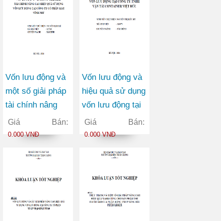
Vốn lưu động và
Vốn lưu động và
một số giải pháp
hiệu quả sử dụng
tài chính nâng
vốn lưu động tại
cao hiệu quả sử
công ty TNHH
Giá Bán:
Giá Bán:
dụng vốn lưu
vận tải container
0.000 VNĐ
0.000 VNĐ
động tại Công ty
Việt Đức
Cổ phần May
Vĩnh Phú