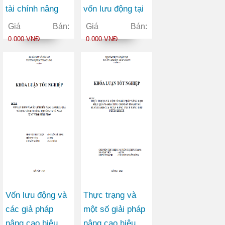
tài chính nâng
vốn lưu động tại
cao hiệu quả sử
công ty TNHH
Giá Bán:
Giá Bán:
dụng vốn lưu
vận tải container
0.000 VNĐ
0.000 VNĐ
động tại Công ty
Việt Đức
Cổ phần May
Vĩnh Phú
Vốn lưu động và
Thực trạng và
các giả pháp
một số giải pháp
nâng cao hiệu
nâng cao hiệu