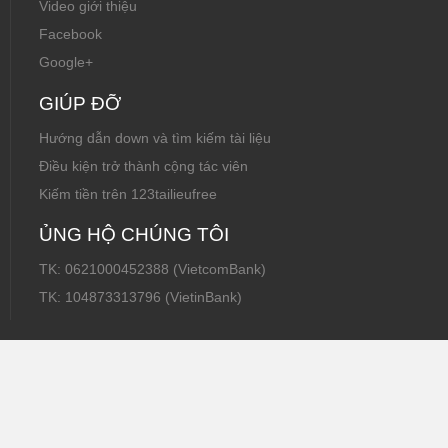
Video giới thiệu
Facebook
Google+
GIÚP ĐỠ
Hướng dẫn down và tìm kiếm tài liệu
Điều kiện trở thành cộng tác viên
Kiếm tiền trên 123tailieufree
ỦNG HỘ CHÚNG TÔI
TK: 0621000452388 (VietcomBank)
TK: 104873313796 (VietinBank)