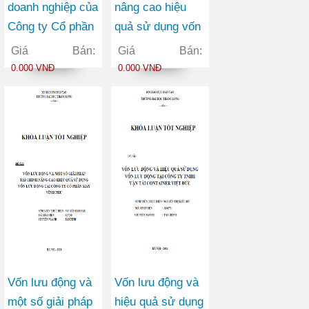
doanh nghiệp của
nâng cao hiệu
Công ty Cổ phần
quả sử dụng vốn
Thương mại
lưu động tại Công
Giá Bán:
Giá Bán:
Châu Hưng
ty Cổ phần Viễn
0.000 VNĐ
0.000 VNĐ
thông FPT
Vốn lưu động và
Vốn lưu động và
một số giải pháp
hiệu quả sử dụng