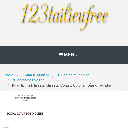
MENU
Home
1-kinh-te-quan-ly
1-luan-an-tot-nghiep
tai-chinh-ngan-hang
Phân tích tình hình tài chính tại Công ty Cổ phần Dầu khí An pha