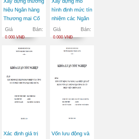
Xây dựng thương
Xây dựng mô
hiệu Ngân hàng
hình định mức tín
Thương mại Cổ
nhiệm các Ngân
phần Ngoại
hàng Thương mại
Giá Bán:
Giá Bán:
thương Việt Nam
Cổ phần trên thị
0.000 VNĐ
0.000 VNĐ
trong bối cảnh
trường chứng
hội nhập kinh tế
khoán Việt Nam
quốc tế
Xác định giá trị
Vốn lưu động và