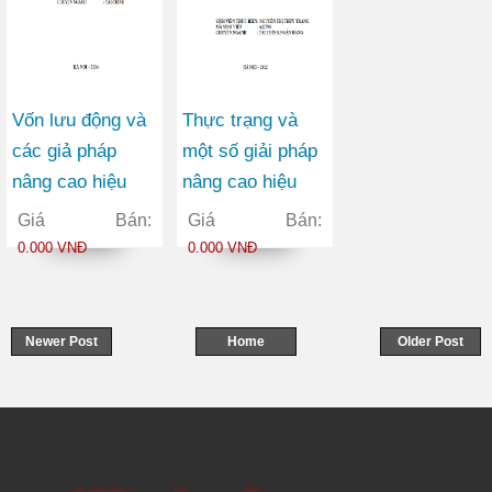
Vốn lưu động và
Thực trạng và
các giả pháp
một số giải pháp
nâng cao hiệu
nâng cao hiệu
quả sử dụng vốn
quả marketing
Giá Bán:
Giá Bán:
lưu động tại Công
cho sản phẩm
0.000 VNĐ
0.000 VNĐ
ty Cổ phần Xuất
thẻ FLEXICARD
nhập khẩu ETOP
của Ngân hàng
TMCP Xăng Dầu
Newer Post
Home
Older Post
PETROLIMEX