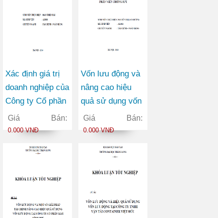
Xác định giá trị
Vốn lưu động và
doanh nghiệp của
nâng cao hiệu
Công ty Cổ phần
quả sử dụng vốn
Thương mại
lưu động tại Công
Giá Bán:
Giá Bán:
Châu Hưng
ty Cổ phần Viễn
0.000 VNĐ
0.000 VNĐ
thông FPT