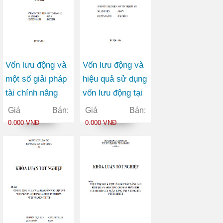
Vốn lưu động và
Vốn lưu động và
một số giải pháp
hiệu quả sử dụng
tài chính nâng
vốn lưu động tại
cao hiệu quả sử
công ty TNHH
Giá Bán:
Giá Bán:
dụng vốn lưu
vận tải container
0.000 VNĐ
0.000 VNĐ
động tại Công ty
Việt Đức
Cổ phần May
Vĩnh Phú