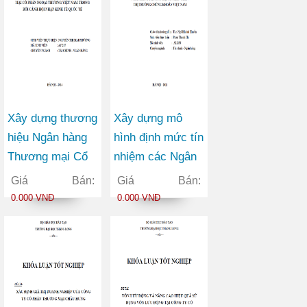
Xây dựng thương
Xây dựng mô
hiệu Ngân hàng
hình định mức tín
Thương mại Cổ
nhiệm các Ngân
phần Ngoại
hàng Thương mại
Giá Bán:
Giá Bán:
thương Việt Nam
Cổ phần trên thị
0.000 VNĐ
0.000 VNĐ
trong bối cảnh
trường chứng
hội nhập kinh tế
khoán Việt Nam
quốc tế