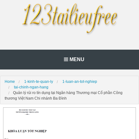
MENU
Home
1-kinh-te-quan-ly
1-luan-an-tot-nghiep
tai-chinh-ngan-hang
Quản lý rủi ro tín dụng tại Ngân hàng Thương mại Cổ phần Công
thương Việt Nam Chi nhánh Ba Đình