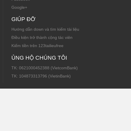
Google+
GIÚP ĐỠ
Hướng dẫn down và tìm kiếm tài liệu
Điều kiện trở thành cộng tác viên
Kiếm tiền trên 123tailieufree
ỦNG HỘ CHÚNG TÔI
TK: 0621000452388 (VietcomBank)
TK: 104873313796 (VietinBank)