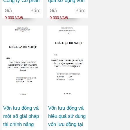
Công ty Cổ phần
quả sử dụng vốn
Thương mại
lưu động tại Công
Giá Bán:
Giá Bán:
Châu Hưng
ty Cổ phần Viễn
0.000 VNĐ
0.000 VNĐ
thông FPT
Vốn lưu động và
Vốn lưu động và
một số giải pháp
hiệu quả sử dụng
tài chính nâng
vốn lưu động tại