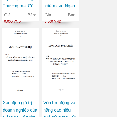
Thương mại Cổ
nhiệm các Ngân
phần Ngoại
hàng Thương mại
Giá Bán:
Giá Bán:
thương Việt Nam
Cổ phần trên thị
0.000 VNĐ
0.000 VNĐ
trong bối cảnh
trường chứng
hội nhập kinh tế
khoán Việt Nam
quốc tế
Xác định giá trị
Vốn lưu động và
doanh nghiệp của
nâng cao hiệu