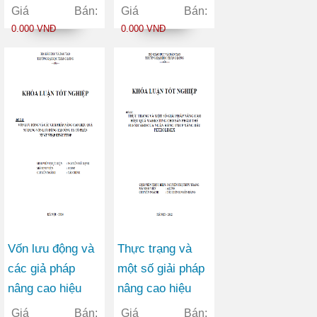
cao hiệu quả sử
công ty TNHH
Giá Bán:
Giá Bán:
dụng vốn lưu
vận tải container
0.000 VNĐ
0.000 VNĐ
động tại Công ty
Việt Đức
Cổ phần May
Vĩnh Phú
Vốn lưu động và
Thực trạng và
các giả pháp
một số giải pháp
nâng cao hiệu
nâng cao hiệu
quả sử dụng vốn
quả marketing
Giá Bán:
Giá Bán: