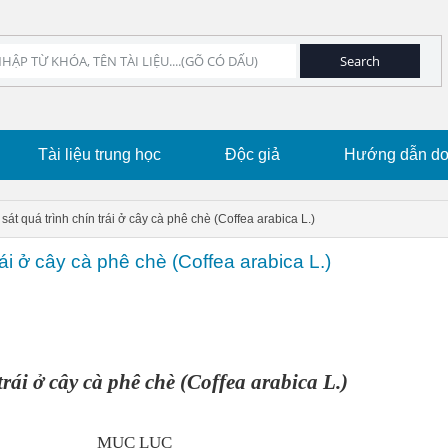
Tài liệu trung học
Độc giả
Hướng dẫn dow
sát quá trình chín trái ở cây cà phê chè (Coffea arabica L.)
rái ở cây cà phê chè (Coffea arabica L.)
rái ở cây cà phê chè (Coffea arabica L.)
MỤC LỤC