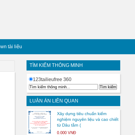
n tài liệu
TÌM KIẾM THÔNG MINH
123tailieufree 360
LUẬN ÁN LIÊN QUAN
Xây dựng tiêu chuẩn kiểm
nghiệm nguyên liệu và cao chiết
từ Dâu tằm (
0.000 VNĐ