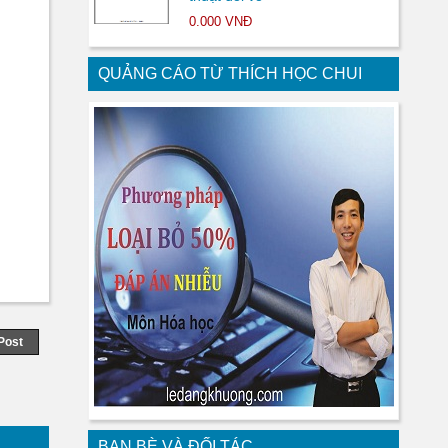
0.000 VNĐ
QUẢNG CÁO TỪ THÍCH HỌC CHUI
Post
BẠN BÈ VÀ ĐỐI TÁC