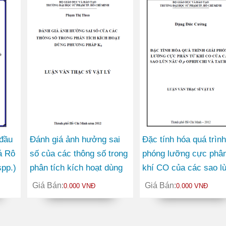
 đầu
Đánh giá ảnh hưởng sai
Đặc tính hóa quá trình
á Rô
số của các thông số trong
phóng lưỡng cực phân
spp.)
phân tích kích hoạt dùng
khí CO của các sao l
phương pháp K0
nâu ở ρ Ophiuchi và
Giá Bán:
Giá Bán:
0.000 VNĐ
0.000 VNĐ
Taurus