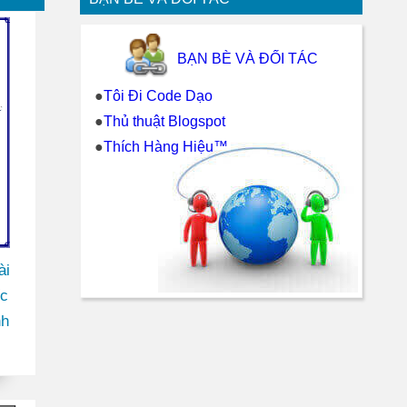
BẠN BÈ VÀ ĐỐI TÁC
●
Tôi Đi Code Dạo
●
Thủ thuật Blogspot
●
Thích Hàng Hiệu™
ài
ốc
nh