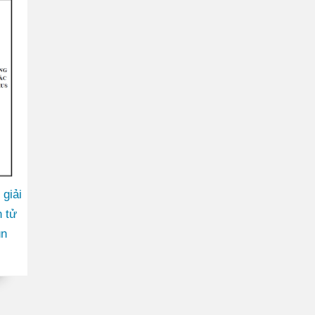
 giải
 tử
ùn