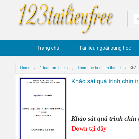
Trang chủ
Tài liệu ngoài trung học
Home
1-luan-an-thac-si
khoa-hoc-tu-nhien-thac-si
Khảo 
Khảo sát quá trình chín t
Khảo sát quá trình chín t
Down tại đây