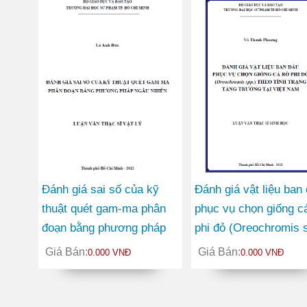
Đánh giá sai số của kỹ
Đánh giá vật liệu ban
thuật quét gam-ma phân
phục vụ chọn giống c
đoạn bằng phương pháp
phi đỏ (Oreochromis 
ngẫu nhiên
theo tính trạng tăng
Giá Bán:
Giá Bán:
0.000 VNĐ
0.000 VNĐ
trưởng tại Việt Nam