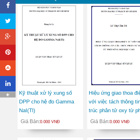
Kỹ thuật xử lý xung số
Hiệu ứng giao thoa đi
DPP cho hệ đo Gamma
với việc tách thông ti
NaI(Tl)
trúc phân tử oxy từ p
sóng hài bậc cao
Giá Bán:
Giá Bán:
0.000 VNĐ
0.000 VNĐ