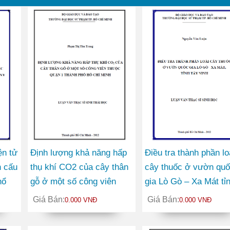
ện tử
Định lượng khả năng hấp
Điều tra thành phần lo
n cấu
thụ khí CO2 của cây thân
cây thuốc ở vườn qu
hổ
gỗ ở một số công viên
gia Lò Gò – Xa Mát tỉ
thuộc Quận 1 thành phố
Tây Ninh
Giá Bán:
Giá Bán:
0.000 VNĐ
0.000 VNĐ
Hồ Chí Minh