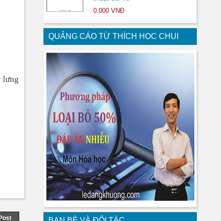
0.000 VNĐ
QUẢNG CÁO TỪ THÍCH HỌC CHUI
y lưng
Post
BẠN BÈ VÀ ĐỐI TÁC