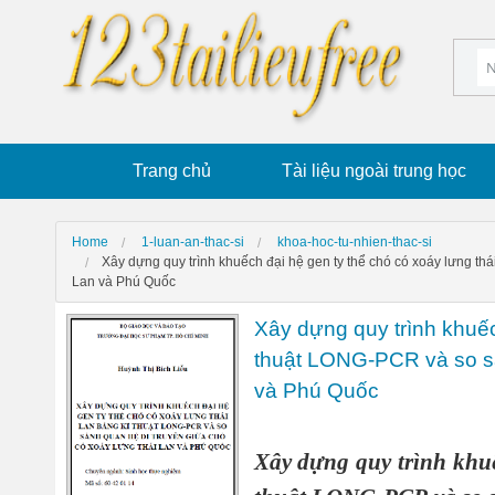
Trang chủ
Tài liệu ngoài trung học
Home
1-luan-an-thac-si
khoa-hoc-tu-nhien-thac-si
Xây dựng quy trình khuếch đại hệ gen ty thể chó có xoáy lưng th
Lan và Phú Quốc
Xây dựng quy trình khuếch
thuật LONG-PCR và so sá
và Phú Quốc
Xây dựng quy trình khuế