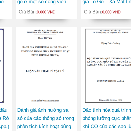
hổ
gỗ ở một số công viên
gia Lò Gò – Xa Mát tỉ
thuộc Quận 1 thành phố
Tây Ninh
Giá Bán:
Giá Bán:
0.000 VNĐ
0.000 VNĐ
Hồ Chí Minh
 đầu
Đánh giá ảnh hưởng sai
Đặc tính hóa quá trình
á Rô
số của các thông số trong
phóng lưỡng cực phân
spp.)
phân tích kích hoạt dùng
khí CO của các sao l