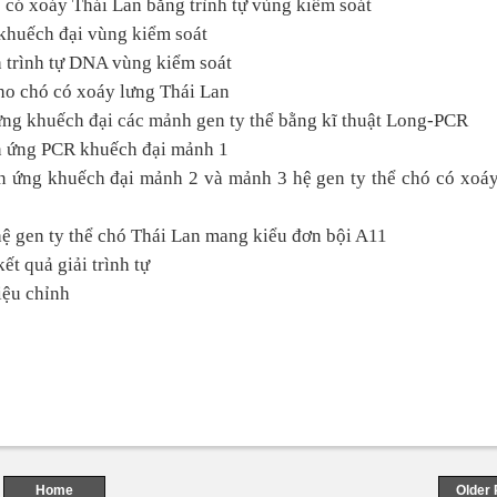
ó có xoáy Thái Lan bằng trình tự vùng kiểm soát
 khuếch đại vùng kiểm soát
ch trình tự DNA vùng kiểm soát
cho chó có xoáy lưng Thái Lan
ứng khuếch đại các mảnh gen ty thể bằng kĩ thuật Long-PCR
ản ứng PCR khuếch đại mảnh 1
ản ứng khuếch đại mảnh 2 và mảnh 3 hệ gen ty thể chó có xoá
ự hệ gen ty thể chó Thái Lan mang kiểu đơn bội A11
ết quả giải trình tự
hiệu chỉnh
Home
Older 