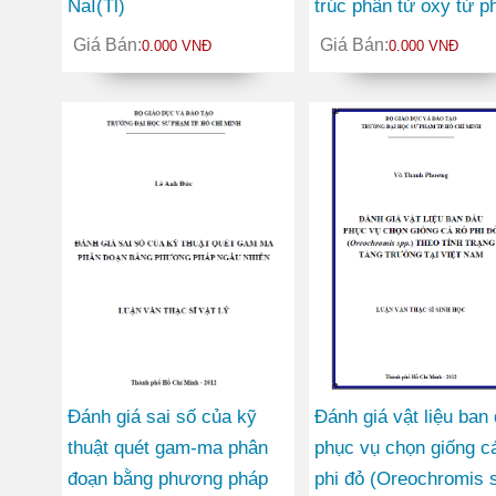
NaI(Tl)
trúc phân tử oxy từ p
sóng hài bậc cao
Giá Bán:
Giá Bán:
0.000 VNĐ
0.000 VNĐ
Đánh giá sai số của kỹ
Đánh giá vật liệu ban
thuật quét gam-ma phân
phục vụ chọn giống c
đoạn bằng phương pháp
phi đỏ (Oreochromis 