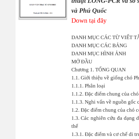
thuật LONG-PCR và so s
và Phú Quốc
Down tại đây
DANH MỤC CÁC TỪ VIẾT T
DANH MỤC CÁC BẢNG
DANH MỤC HÌNH ẢNH
MỞ ĐẦU
Chương 1. TỔNG QUAN
1.1. Giới thiệu về giống chó 
1.1.1. Phân loại
1.1.2. Đặc điểm chung của ch
1.1.3. Nghi vấn về nguồn gốc
1.2. Đặc điểm chung của chó c
1.3. Các nghiên cứu đa dạng di
thể
1.3.1. Đặc điểm và cơ chế di t