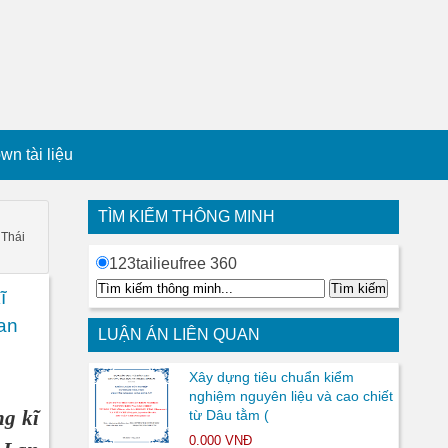
n tài liệu
TÌM KIẾM THÔNG MINH
 Thái
123tailieufree 360
ĩ
an
LUẬN ÁN LIÊN QUAN
Xây dựng tiêu chuẩn kiểm
nghiệm nguyên liệu và cao chiết
ng kĩ
từ Dâu tằm (
0.000 VNĐ