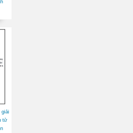
nh
 giải
 tử
ùn