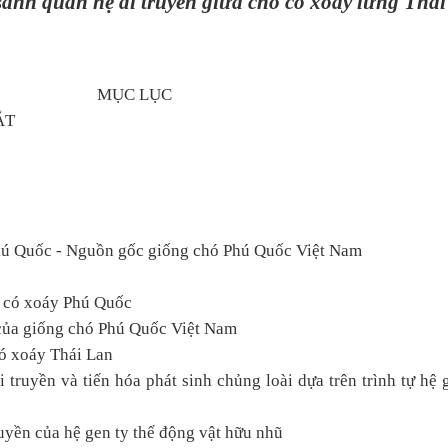
ánh quan hệ di truyền giữa chó có xoáy lưng Thá
MỤC LỤC
ẮT
Phú Quốc - Nguồn gốc giống chó Phú Quốc Việt Nam
ó có xoáy Phú Quốc
 của giống chó Phú Quốc Việt Nam
ó xoáy Thái Lan
 truyền và tiến hóa phát sinh chủng loài dựa trên trình tự hệ 
ruyền của hệ gen ty thể động vật hữu nhũ